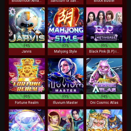
Bloodmoon Amazonia
Sanctum of Savannah
Block Buster
94%
92%
90%
Jarvis
Mahjong Style
Black Pink (B.P.) in Metaverse
90%
93%
94%
Fortune Realm
Illuvium Master
Oni Cosmic Atlas