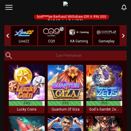
bod****pe Berhasil Withdraw IDR 6.996.000
Slots Provider
in
Live22
CQ9
KA Gaming
Gameplay
Pl
94%
93%
95%
Lucky Coins
Quantum Of Giza
God's Gambit Zeus