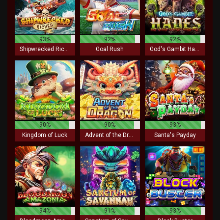
93%
92%
92%
Shipwrecked Riches
Goal Rush
God's Gambit Hades
90%
90%
93%
Kingdom of Luck
Advent of the Dragon
Santa's Payday
94%
91%
93%