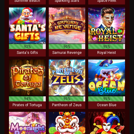
Summer Beach
Sparkling Stars
Space Fleet
92%
90%
95%
Santa's Gifts
Samurai Revenge
Royal Heist
94%
95%
95%
Pirates of Tortuga
Pantheon of Zeus
Ocean Blue