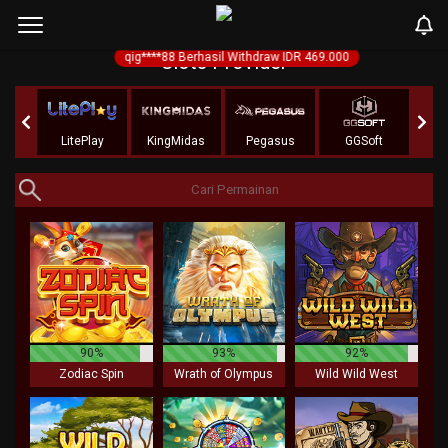
qig****88 Berhasil Withdraw IDR 469.000
Slots Provider
ing
LitePlay
KingMidas
Pegasus
GGSoft
A
90%
93%
92%
Zodiac Spin
Wrath of Olympus
Wild Wild West