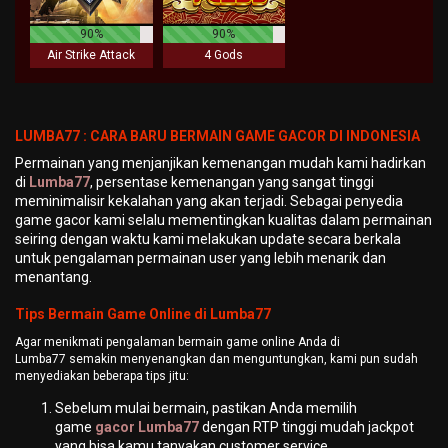
90%
90%
Air Strike Attack
4 Gods
LUMBA77 : CARA BARU BERMAIN GAME GACOR DI INDONESIA
Permainan yang menjanjikan kemenangan mudah kami hadirkan
di
Lumba77
, persentase kemenangan yang sangat tinggi
meminimalisir kekalahan yang akan terjadi. Sebagai penyedia
game gacor kami selalu mementingkan kualitas dalam permainan
seiring dengan waktu kami melakukan update secara berkala
untuk pengalaman permainan user yang lebih menarik dan
menantang.
Tips Bermain Game Online di Lumba77
Agar menikmati pengalaman bermain game online Anda di
Lumba77 semakin menyenangkan dan menguntungkan, kami pun sudah
menyediakan beberapa tips jitu:
Sebelum mulai bermain, pastikan Anda memilih
game
gacor Lumba77
dengan RTP tinggi mudah jackpot
yang bisa kamu tanyakan customer service.