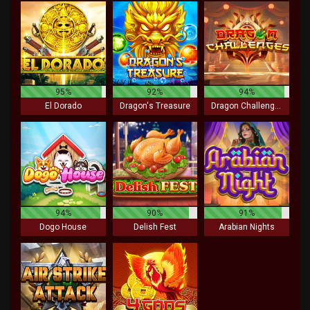
95%
92%
94%
El Dorado
Dragon's Treasure
Dragon Challenges
94%
90%
91%
Dogo House
Delish Fest
Arabian Nights