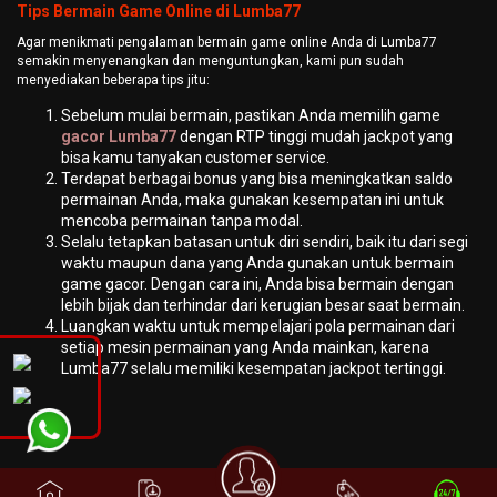
Tips Bermain Game Online di Lumba77
Agar menikmati pengalaman bermain game online Anda di Lumba77
semakin menyenangkan dan menguntungkan, kami pun sudah
menyediakan beberapa tips jitu:
Sebelum mulai bermain, pastikan Anda memilih game
gacor Lumba77
dengan RTP tinggi mudah jackpot yang
bisa kamu tanyakan customer service.
Terdapat berbagai bonus yang bisa meningkatkan saldo
permainan Anda, maka gunakan kesempatan ini untuk
mencoba permainan tanpa modal.
Selalu tetapkan batasan untuk diri sendiri, baik itu dari segi
waktu maupun dana yang Anda gunakan untuk bermain
game gacor. Dengan cara ini, Anda bisa bermain dengan
lebih bijak dan terhindar dari kerugian besar saat bermain.
Luangkan waktu untuk mempelajari pola permainan dari
setiap mesin permainan yang Anda mainkan, karena
Lumba77 selalu memiliki kesempatan jackpot tertinggi.