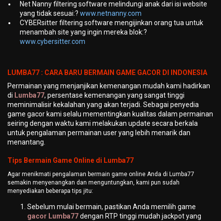
Net Nanny filtering software melindungi anak dari isi website
yang tidak sesuai:?
www.netnanny.com
CYBERsitter filtering software mengijinkan orang tua untuk
menambah site yang ingin mereka blok:?
www.cybersitter.com
LUMBA77 : CARA BARU BERMAIN GAME GACOR DI INDONESIA
Permainan yang menjanjikan kemenangan mudah kami hadirkan
di
Lumba77
, persentase kemenangan yang sangat tinggi
meminimalisir kekalahan yang akan terjadi. Sebagai penyedia
game gacor kami selalu mementingkan kualitas dalam permainan
seiring dengan waktu kami melakukan update secara berkala
untuk pengalaman permainan user yang lebih menarik dan
menantang.
Tips Bermain Game Online di Lumba77
Agar menikmati pengalaman bermain game online Anda di Lumba77
semakin menyenangkan dan menguntungkan, kami pun sudah
menyediakan beberapa tips jitu:
Sebelum mulai bermain, pastikan Anda memilih game
gacor Lumba77
dengan RTP tinggi mudah jackpot yang