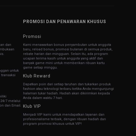
PROMOSI DAN PENAWARAN KHUSUS
Promosi
han dan
Kami menawarkan bonus penyambutan untuk anggota
pembukaan
baru, reload bonus, promosi bulanan di semua produk,
is.
rebate harian dan mingguan. Selain itu, ada program
ucapan terima kasih untuk anggota yang aktif dan
banyak game mini untuk memberikan ribuan kartu
game setiap minggu.
nggan untuk
transaksi
Klub Reward
Dapatkan poin dari setiap taruhan dan tukarkan produk
fashion atau teknologi terbaru ketika Anda mengunjungi
halaman tukar hadiah. Hadiah akan dikirimkan kepada
liki
Anda dalam waktu 7 hari.
 24/7 melalui
pon dan Email.
Klub VIP
Menjadi VIP kami untuk mendapatkan layanan dan
profesionalisme terbaik, dengan ribuan hadiah dan
program promosi khusus untuk VIP!