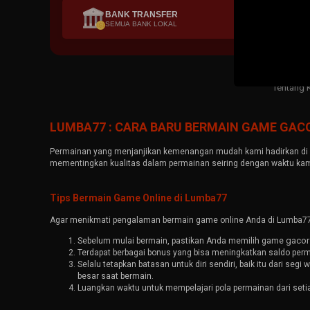
BANK TRANSFER
SEMUA BANK LOKAL
Tentang 
LUMBA77 : CARA BARU BERMAIN GAME GACO
Permainan yang menjanjikan kemenangan mudah kami hadirkan di
mementingkan kualitas dalam permainan seiring dengan waktu kam
Tips Bermain Game Online di Lumba77
Agar menikmati pengalaman bermain game online Anda di Lumba77
gacor
Sebelum mulai bermain, pastikan Anda memilih game
Terdapat berbagai bonus yang bisa meningkatkan saldo pe
Selalu tetapkan batasan untuk diri sendiri, baik itu dari s
besar saat bermain.
Luangkan waktu untuk mempelajari pola permainan dari seti