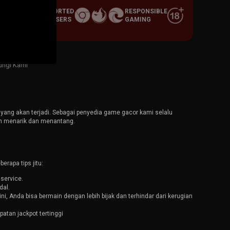
SUPPORTED
RESPONSIBLE
BROWSERS
GAMING
ngi Kami
yang akan terjadi. Sebagai penyedia game gacor kami selalu
ih menarik dan menantang.
apa tips jitu:
service.
dal.
i, Anda bisa bermain dengan lebih bijak dan terhindar dari kerugian
tan jackpot tertinggi