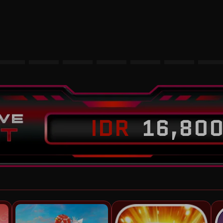
IDR
16,80