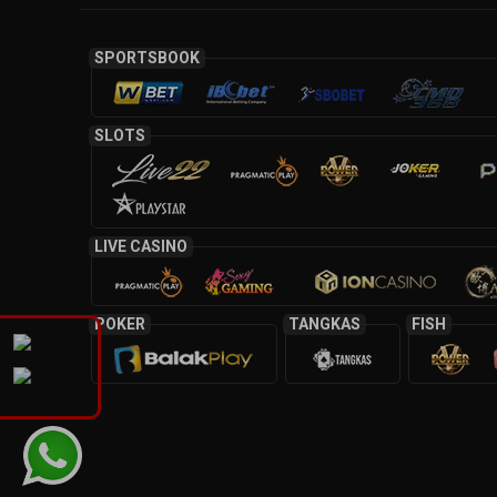
SPORTSBOOK
SLOTS
LIVE CASINO
POKER
TANGKAS
FISH