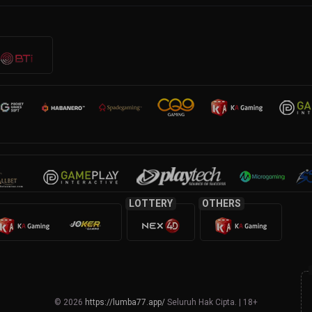
LOTTERY
OTHERS
©
2026
https://lumba77.app/
Seluruh Hak Cipta. | 18+