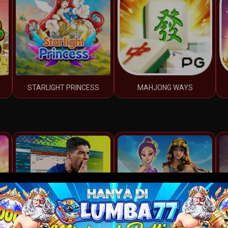
STARLIGHT PRINCESS
MAHJONG WAYS