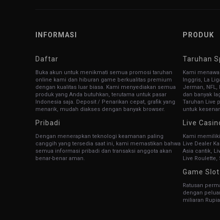
INFORMASI
PRODUK
Daftar
Taruhan S
Buka akun untuk menikmati semua promosi taruhan
Kami menawar
online kami dan hiburan game berkualitas premium
Inggris, La Li
dengan kualitas luar biasa. Kami menyediakan semua
Jerman, NFL, 
produk yang Anda butuhkan, terutama untuk pasar
dan banyak la
Indonesia saja. Deposit / Penarikan cepat, grafik yang
Taruhan Live 
menarik, mudah diakses dengan banyak browser.
untuk kesena
Pribadi
Live Casin
Dengan menerapkan teknologi keamanan paling
Kami memiliki
canggih yang tersedia saat ini, kami memastikan bahwa
Live Dealer K
semua informasi pribadi dan transaksi anggota akan
Asia cantik, L
benar-benar aman.
Live Roulette
Game Slot
Ratusan perma
dengan pelua
miliaran Rupia