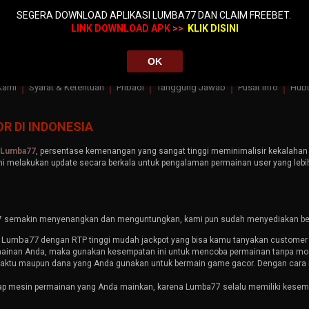
SEGERA DOWNLOAD APLIKASI LUMBA77 DAN CLAIM FREEBET.
E - WALLET
PULSA
SEMUA E-WALLET & QRIS
SEMUA PROVIDER PULSA
LINK DOWNLOAD APK
>>
KLIK DISINI
Kami
Syarat & Ketentuan
Pribadi
Tanggung Jawab
Pusat Info
Hubu
R DI INDONESIA
Lumba77
, persentase kemenangan yang sangat tinggi meminimalisir kekalahan 
i melakukan update secara berkala untuk pengalaman permainan user yang leb
 semakin menyenangkan dan menguntungkan, kami pun sudah menyediakan beber
 Lumba77
dengan RTP tinggi mudah jackpot yang bisa kamu tanyakan customer 
rmainan Anda, maka gunakan kesempatan ini untuk mencoba permainan tanpa mo
egi waktu maupun dana yang Anda gunakan untuk bermain game gacor. Dengan cara in
ap mesin permainan yang Anda mainkan, karena Lumba77 selalu memiliki kesempa