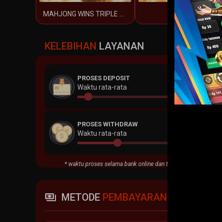
MAHJONG WINS TRIPLE POT
GOO POP
KELEBIHAN
LAYANAN
1
PROSES DEPOSIT
min
Waktu rata-rata
3
PROSES WITHDRAW
min
Waktu rata-rata
* waktu proses selama bank online dan tidak gangguan
METODE
PEMBAYARAN